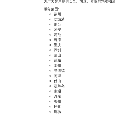
为广大客户提供安全、快速、专业的精准物
服务范围:
朔州
防城港
烟台
延安
河池
鹰潭
重庆
深圳
眉山
武威
随州
景德镇
阿里
佛山
葫芦岛
南通
丹东
鄂州
怀化
廊坊