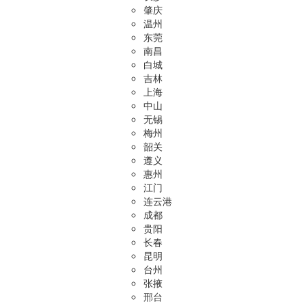
肇庆
温州
东莞
南昌
白城
吉林
上海
中山
无锡
梅州
韶关
遵义
惠州
江门
连云港
成都
贵阳
长春
昆明
台州
张掖
邢台