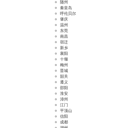
随州
秦皇岛
呼伦贝尔
肇庆
温州
东莞
南昌
宿迁
新乡
襄阳
十堰
梅州
晋城
韶关
遵义
邵阳
淮安
漳州
江门
平顶山
信阳
成都
湖州