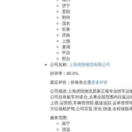
济宁
贵阳
荆州
茂名
长春
济南
上饶
巢湖
平凉
邢台
公司名称:
上海虎悦物流有限公司
好评率：
60.0%
最近评价
：价格有点贵
更多评价
公司描述:上海虎悦物流是家正规专业轿车运输
公司自有板车30多台,从事全国范围内往返运输
上班.运营部,车辆管理部,载途追踪,运单管
方位保航护驾,公司宗旨,安全,快捷,全程保险承
服务范围:
南宁
清远