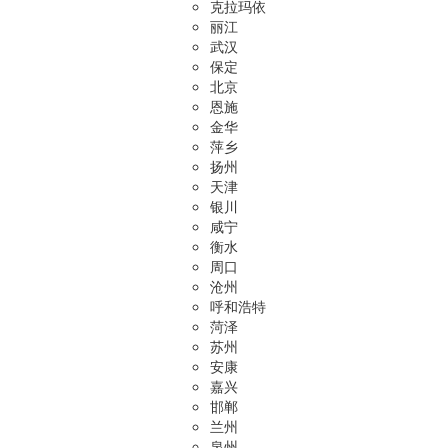
克拉玛依
丽江
武汉
保定
北京
恩施
金华
萍乡
扬州
天津
银川
咸宁
衡水
周口
沧州
呼和浩特
菏泽
苏州
安康
嘉兴
邯郸
兰州
泉州