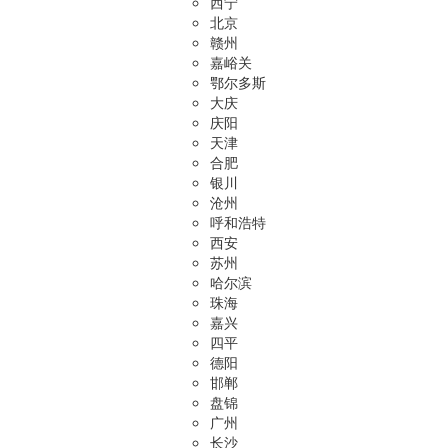
西宁
北京
赣州
嘉峪关
鄂尔多斯
大庆
庆阳
天津
合肥
银川
沧州
呼和浩特
西安
苏州
哈尔滨
珠海
嘉兴
四平
德阳
邯郸
盘锦
广州
长沙