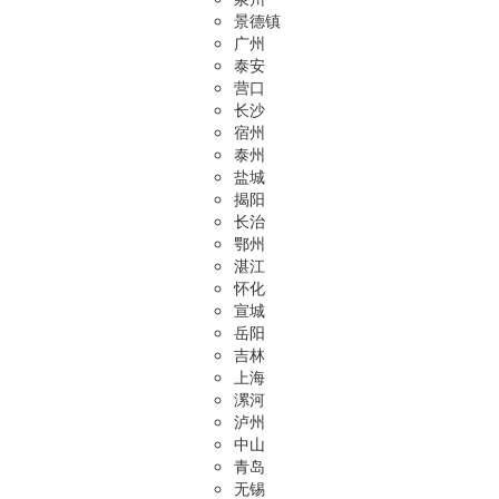
景德镇
广州
泰安
营口
长沙
宿州
泰州
盐城
揭阳
长治
鄂州
湛江
怀化
宣城
岳阳
吉林
上海
漯河
泸州
中山
青岛
无锡