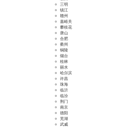
三明
镇江
赣州
嘉峪关
攀枝花
唐山
合肥
衢州
铜陵
烟台
桂林
丽水
哈尔滨
许昌
珠海
临沂
临汾
荆门
南京
德阳
芜湖
武威