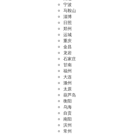
宁波
马鞍山
淄博
日照
郑州
运城
重庆
金昌
龙岩
石家庄
甘南
福州
大连
滁州
太原
葫芦岛
衡阳
乌海
自贡
南阳
滨州
常州