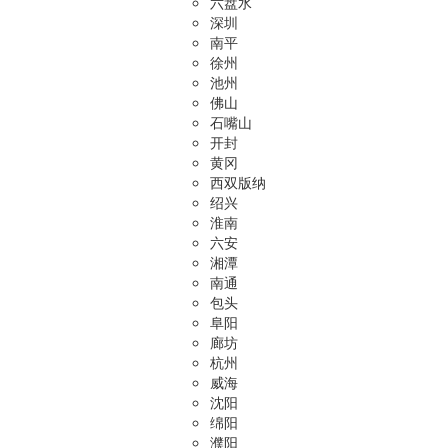
六盘水
深圳
南平
徐州
池州
佛山
石嘴山
开封
黄冈
西双版纳
绍兴
淮南
六安
湘潭
南通
包头
阜阳
廊坊
杭州
威海
沈阳
绵阳
濮阳