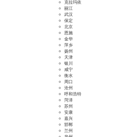
克拉玛依
丽江
武汉
保定
北京
恩施
金华
萍乡
扬州
天津
银川
咸宁
衡水
周口
沧州
呼和浩特
菏泽
苏州
安康
嘉兴
邯郸
兰州
泉州