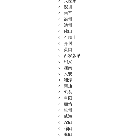
六盘水
深圳
南平
徐州
池州
佛山
石嘴山
开封
黄冈
西双版纳
绍兴
淮南
六安
湘潭
南通
包头
阜阳
廊坊
杭州
威海
沈阳
绵阳
濮阳