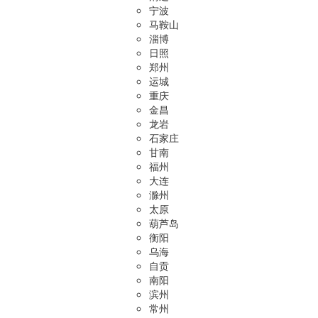
宁波
马鞍山
淄博
日照
郑州
运城
重庆
金昌
龙岩
石家庄
甘南
福州
大连
滁州
太原
葫芦岛
衡阳
乌海
自贡
南阳
滨州
常州