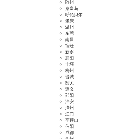
随州
秦皇岛
呼伦贝尔
肇庆
温州
东莞
南昌
宿迁
新乡
襄阳
十堰
梅州
晋城
韶关
遵义
邵阳
淮安
漳州
江门
平顶山
信阳
成都
湖州