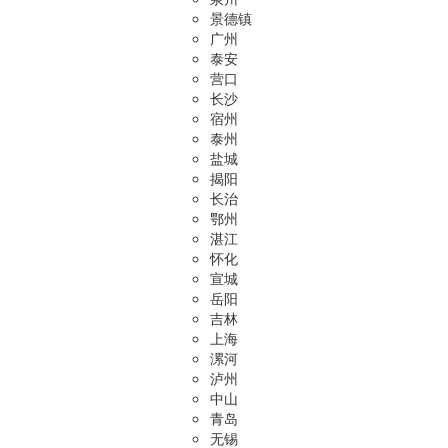
景德镇
广州
泰安
营口
长沙
宿州
泰州
盐城
揭阳
长治
鄂州
湛江
怀化
宣城
岳阳
吉林
上海
漯河
泸州
中山
青岛
无锡