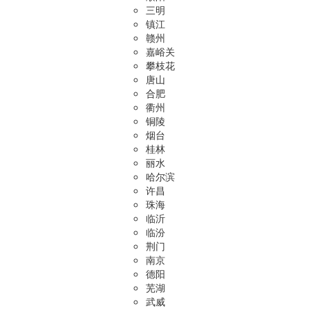
三明
镇江
赣州
嘉峪关
攀枝花
唐山
合肥
衢州
铜陵
烟台
桂林
丽水
哈尔滨
许昌
珠海
临沂
临汾
荆门
南京
德阳
芜湖
武威